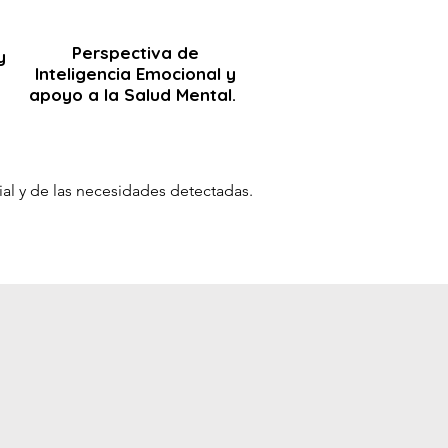
Perspectiva de
y
Inteligencia Emocional y
apoyo a la Salud Mental.
ial y de las necesidades detectadas.

s principales agentes 
rabaje.

os, el cual será universal y 
ctividades a realizar.

idades que sean afines a los fines 