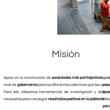
Misión
Apoyo en la construcción de
sociedades más participativas
y co
La 
nivel de
gobernanza
para los diferentes colectivos que las comp
prin
Para ello utilizamos herramientas de investigación y diagnós
Bas
necesarias para conseguir
resultados positivos en la población.
incl
parc