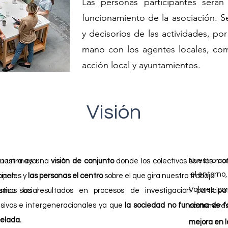
Las personas participantes serán
funcionamiento de la asociación. 
y decisorios de las actividades, po
mano con los agentes locales, co
acción local y ayuntamientos.
Visión
Nuestro co
n un mayor
nuestra es una
visión de conjunto
donde los colectivos son los mo
el entorno,
onen.
cipales y
las personas el centro
sobre el que gira nuestro trabajo.
Valores co
tico social
amos los resultados en procesos de investigación participat
usivos e intergeneracionales ya que
la sociedad no funciona de 
costumbres
elada.
mejora en l