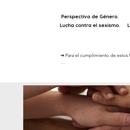
Perspectiva de Género.
Lucha contra el sexismo.
L
➔ Para el cumplimiento de estos fi
◆ Las personas participantes son 
dinamizadores y decisorios de las 
◆ Se impulsan las capacidades de 
➔ Recogemos en nuestras actividade
gratuito.

➔ Realizamos investigaciones social
➔ Como entidad que forma parte de
y al objeto social que proponemo