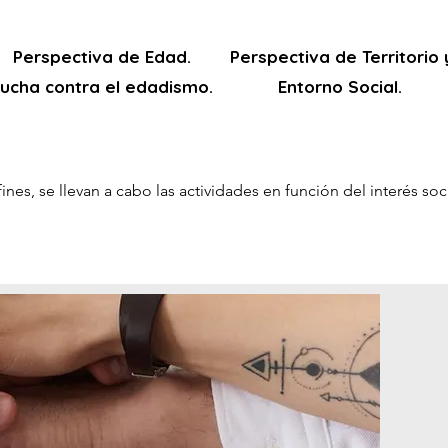
Perspectiva de Edad.
Perspectiva de Territorio 
ucha contra el edadismo.
Entorno Social.
nes, se llevan a cabo las actividades en función del interés soc
el motor y el centro del funcionamiento de la asociación. Son lo
actividades. 

decisión y de autodefinición de los colectivos con los que se t
s, la cultura inmaterial, para que haya un acceso a los contenid
es. Estas dan sentido social al trabajo con los colectivos y las a
 la economía social, priorizamos la colaboración con otras ent
s.